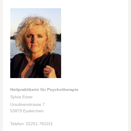
Heilpraktikerin für Psychotherapie
Sylvia Esser
Ursulinenstrasse 7
53879 Euskirchen
Telefon: 02251-781011